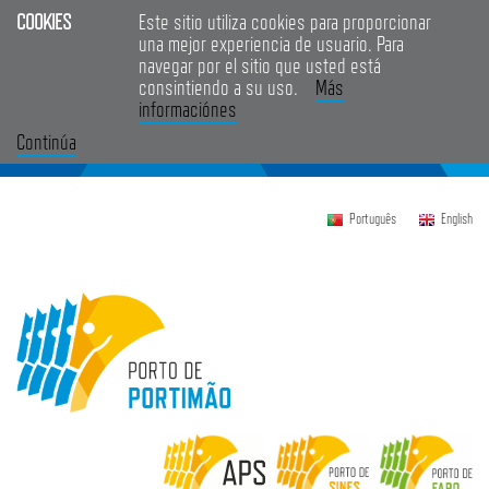
COOKIES
Este sitio utiliza cookies para proporcionar
una mejor experiencia de usuario. Para
navegar por el sitio que usted está
consintiendo a su uso.
Más
informaciónes
Continúa
Português
English