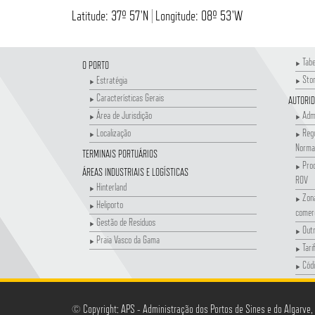
Latitude: 37º 57'N | Longitude: 08º 53'W
Tabe
O PORTO
Sto
Estratégia
Características Gerais
AUTORID
Área de Jurisdição
Admi
Localização
Reg
Norma
TERMINAIS PORTUÁRIOS
Proc
ÁREAS INDUSTRIAIS E LOGÍSTICAS
ROV
Hinterland
Zona
Heliporto
comerc
Gestão de Resíduos
Out
Praia Vasco da Gama
Tari
Cód
Con
Carga
© Copyright: APS - Administração dos Portos de Sines e do Algarve,