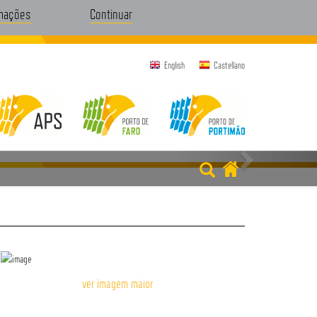
rmações
Continuar
English
Castellano
ver imagem maior