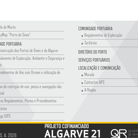
la de Marés
COMUNIDADE PORTUÁRIA
ryMap "Porto de Sines"
Regulamentos de Exploração
Tarifários
ADE PORTUÁRIA
nistração dos Portos de Sines e do Algarve
DIRETÓRIO DO PORTO
ulamento de Exploração, Ambiente e Segurança e
SERVIÇOS PORTUÁRIOS
s
LOCALIZAÇÃO E COMUNICAÇÃO
edimentos de Voo com Drones e utilização de
Morada
Contactos APS
s de restrição de voo, pesca e navegação não
A Região
ial
ros Regulamentos, Planos e Procedimentos
fários
igo ISPS
cessões de Serviço Público de Movimentação de
s
 S. A. 2026