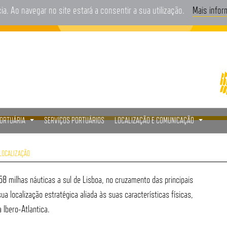
cia. Ao navegar no site estará a consentir a sua utilização.
Mais info
PORTUÁRIA
SERVIÇOS PORTUÁRIOS
LOCALIZAÇÃO E COMUNICAÇÃO
...
...
LOCALIZAÇÃO
58 milhas náuticas a sul de Lisboa, no cruzamento das principais
a localização estratégica aliada às suas características físicas,
 Ibero-Atlantica.