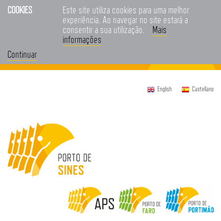
COOKIES
Este site utiliza cookies para uma melhor
experiência. Ao navegar no site estará a
consentir a sua utilização.
Mais
informações
Continuar
English
Castellano