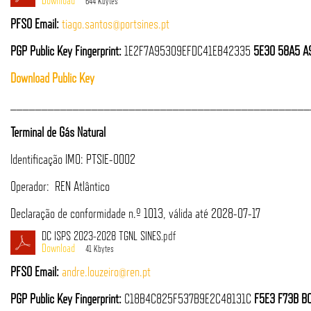
644 Kbytes
PFSO Email:
tiago.santos@portsines.pt
PGP Public Key Fingerprint:
1E2F7A95309EFDC41EB42335
5E30 58A5 A
Download Public Key
________________________________________________
Terminal de Gás Natural
Identificação IMO: PTSIE-0002
Operador: REN Atlântico
Declaração de conformidade n.º 1013, válida até 2028-07-17
DC ISPS 2023-2028 TGNL SINES.pdf
41 Kbytes
PFSO Email:
andre.louzeiro@ren.pt
PGP Public Key Fingerprint:
C18B4C825F537B9E2C48131C
F5E3 F73B B