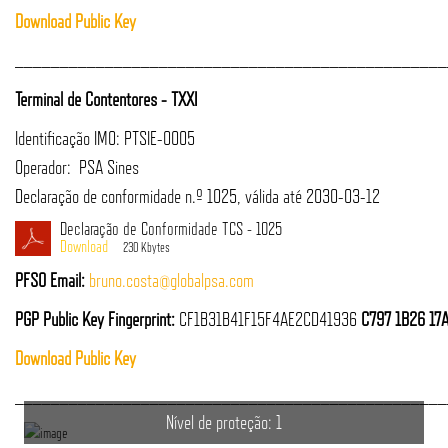
Download Public Key
________________________________________________
Terminal de Contentores - TXXI
Identificação IMO: PTSIE-0005
Operador: PSA Sines
Declaração de conformidade n.º 1025, válida até 2030-03-12
Declaração de Conformidade TCS - 1025
230 Kbytes
PFSO Email:
bruno.costa@globalpsa.com
PGP Public Key Fingerprint:
CF1B31B41F15F4AE2CD41936
C797 1B26 17
Download Public Key
________________________________________________
Nível de proteção: 1