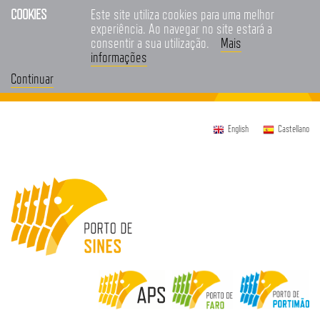
COOKIES
Este site utiliza cookies para uma melhor
experiência. Ao navegar no site estará a
consentir a sua utilização.
Mais
informações
Continuar
English
Castellano