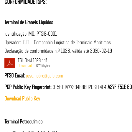
CONFORMIDADE ISPS:
Terminal de Graneis Líquidos
Identificação IMO: PTSIE-0001
Operador: CLT – Companhia Logística de Terminais Marítimos
Declaração de conformidade n.º 1028, válida até 2030-02-19
TGL Decl 1028.pdf
697 Kbytes
PFSO Email:
jose.nobre@galp.com
PGP Public Key Fingerprint:
315619A772348B802D6E14E4
A27F F51E 8
Download Public Key
________________________________________________
Terminal Petroquímico