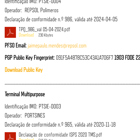
Identificação IMO: PTSIE-0004
Operador: REPSOL Polímeros
Declaração de conformidade n.º 986, válida até 2024-04-05
TPQ_986_val 05-04-2024.pdf
230 Kbytes
PFSO Email:
jaimepaulo.mendes@repsol.com
PGP Public Key Fingerprint:
091F5A4878C53C43A1A706F7
1903 FDDE 2
Download Public Key
________________________________________________
Terminal Multipurpose
Identificação IMO: PTSIE-0003
Operador: PORTSINES
Declaração de conformidade n.º 965, válida até 2020-11-18
Declaração de conformidade ISPS 2020 TMS.pdf