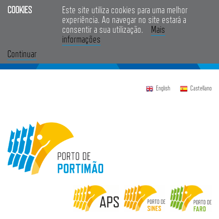
COOKIES
Este site utiliza cookies para uma melhor
experiência. Ao navegar no site estará a
consentir a sua utilização.
Mais
informações
Continuar
English
Castellano