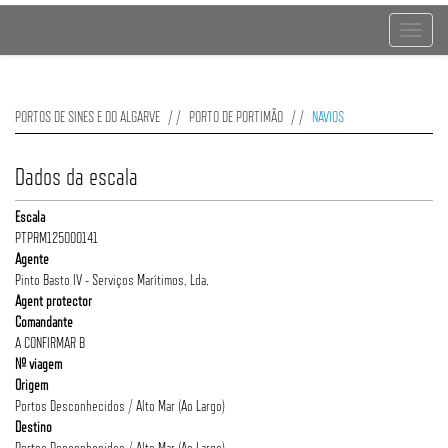
Toggle
navigat
PORTOS DE SINES E DO ALGARVE
PORTO DE PORTIMÃO
NAVIOS
Dados da escala
Escala
PTPRM125000141
Agente
Pinto Basto IV - Serviços Marítimos, Lda.
Agent protector
Comandante
A CONFIRMAR B
Nº viagem
Origem
Portos Desconhecidos / Alto Mar (Ao Largo)
Destino
Portos Desconhecidos / Alto Mar (Ao Largo)