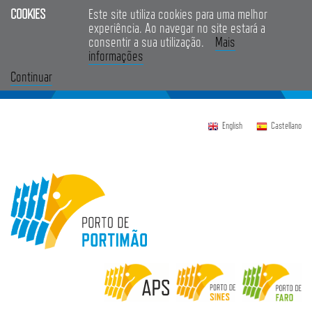
COOKIES
Este site utiliza cookies para uma melhor
experiência. Ao navegar no site estará a
consentir a sua utilização.
Mais
informações
Continuar
English
Castellano