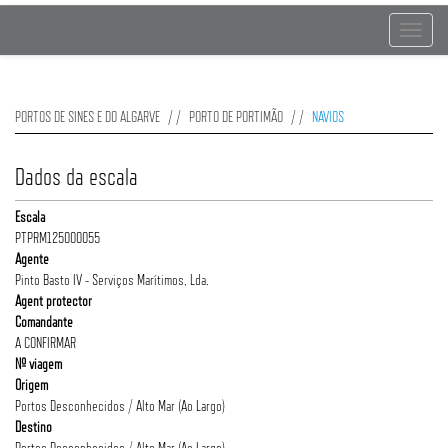
Toggle
navigat
PORTOS DE SINES E DO ALGARVE
PORTO DE PORTIMÃO
NAVIOS
Dados da escala
Escala
PTPRM125000055
Agente
Pinto Basto IV - Serviços Marítimos, Lda.
Agent protector
Comandante
A CONFIRMAR
Nº viagem
Origem
Portos Desconhecidos / Alto Mar (Ao Largo)
Destino
Portos Desconhecidos / Alto Mar (Ao Largo)