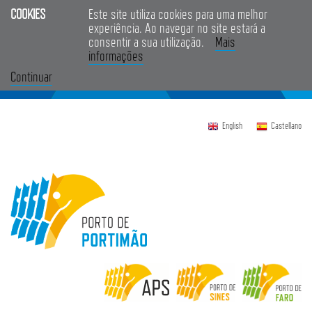
COOKIES
Este site utiliza cookies para uma melhor
experiência. Ao navegar no site estará a
consentir a sua utilização.
Mais
informações
Continuar
English
Castellano