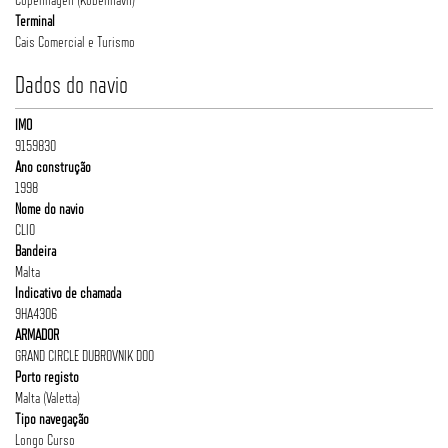
Terminal
Cais Comercial e Turismo
Dados do navio
IMO
9159830
Ano construção
1998
Nome do navio
CLIO
Bandeira
Malta
Indicativo de chamada
9HA4306
ARMADOR
GRAND CIRCLE DUBROVNIK DOO
Porto registo
Malta (Valetta)
Tipo navegação
Longo Curso