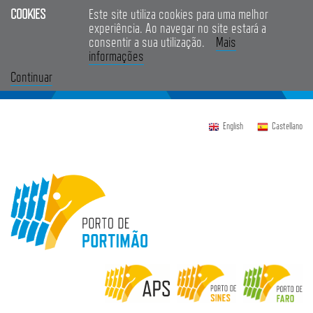
COOKIES
Este site utiliza cookies para uma melhor
experiência. Ao navegar no site estará a
consentir a sua utilização.
Mais
informações
Continuar
English
Castellano