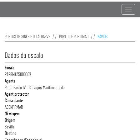
Toggle
navigat
PORTOS DE SINES E DO ALGARVE
PORTO DE PORTIMÃO
NAVIOS
Dados da escala
Escala
PTPRM125000007
Agente
Pinto Basto IV - Serviços Marítimos, Lda.
Agent protector
Comandante
ACONFIRMAR
Nº viagem
Origem
Sevilla
Destino
Copenhagen (Kobenhavn)