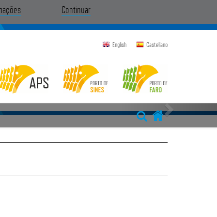
rmações
Continuar
English
Castellano