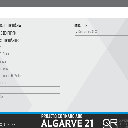
DADE PORTUÁRIA
CONTACTOS
Contactos APS
IO DO PORTO
S PORTUÁRIOS
E
& Praia
ureza
imónio
tronomia & Vinhos
porto
lia
 S. A. 2026