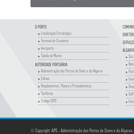
O PORTO
COMUNI
Localização Estratégica
DIRETÓR
Terminal de Cruzeiros
SERVIÇO
Aeroporto
ALGARV
Tabela de Marés
Sol 
Nat
AUTORIDADE PORTUÁRIA
Administração dos Portos de Sines e do Algarve
Patr
Editais
Gas
Regulamentos, Planos e Procedimentos
Des
Tarifários
Golf
Código ISPS
Famí
© Copyright: APS - Administração dos Portos de Sines e do Algarve,