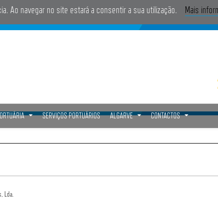
cia. Ao navegar no site estará a consentir a sua utilização.
Mais info
PORTUÁRIA
SERVIÇOS PORTUÁRIOS
ALGARVE
CONTACTOS
...
...
...
, Lda.