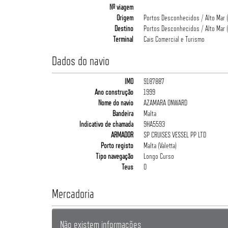
Nº viagem
Origem
Portos Desconhecidos / Alto Mar (
Destino
Portos Desconhecidos / Alto Mar (
Terminal
Cais Comercial e Turismo
Dados do navio
IMO
9187887
Ano construção
1999
Nome do navio
AZAMARA ONWARD
Bandeira
Malta
Indicativo de chamada
9HA5593
ARMADOR
SP CRUISES VESSEL PP LTD
Porto registo
Malta (Valetta)
Tipo navegação
Longo Curso
Teus
0
Mercadoria
Não existem informações