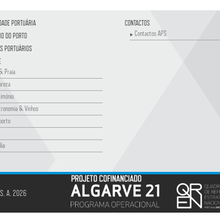
DADE PORTUÁRIA
CONTACTOS
Contactos APS
IO DO PORTO
S PORTUÁRIOS
E
& Praia
ureza
imónio
tronomia & Vinhos
porto
lia
 S. A. 2026