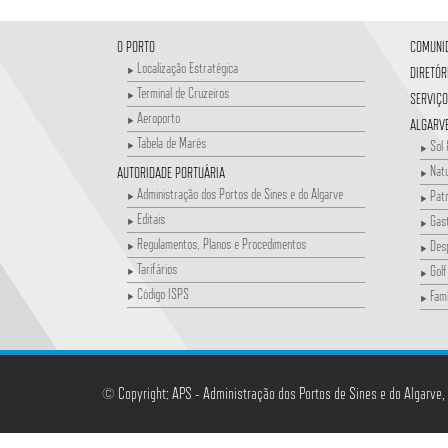
O PORTO
COMUNI
Localização Estratégica
DIRETÓR
Terminal de Cruzeiros
SERVIÇO
Aeroporto
ALGARV
Tabela de Marés
Sol 
Nat
AUTORIDADE PORTUÁRIA
Administração dos Portos de Sines e do Algarve
Patr
Editais
Gas
Regulamentos, Planos e Procedimentos
Des
Tarifários
Golf
Código ISPS
Famí
© Copyright: APS - Administração dos Portos de Sines e do Algarve,