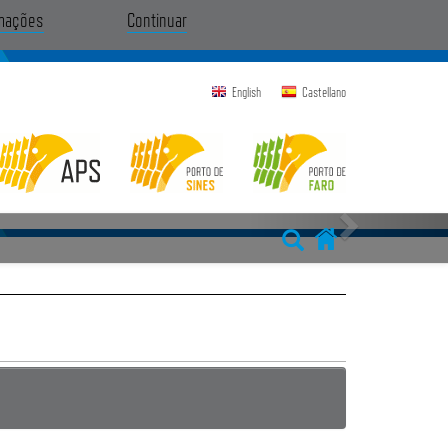
rmações
Continuar
English
Castellano