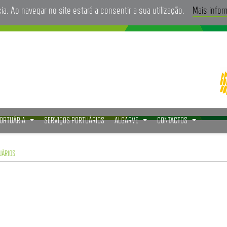
cia. Ao navegar no site estará a consentir a sua utilização.
Mais info
PORTUÁRIA
SERVIÇOS PORTUÁRIOS
ALGARVE
CONTACTOS
...
...
...
UÁRIOS