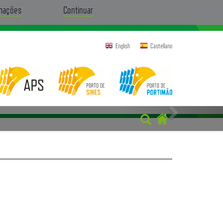
rmações
Continuar
English
Castellano