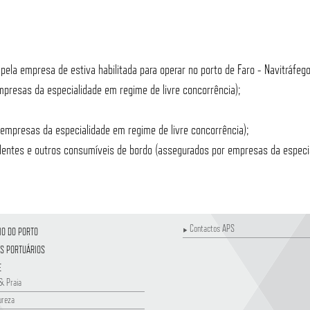
ela empresa de estiva habilitada para operar no porto de Faro - Navitráfe
presas da especialidade em regime de livre concorrência);
empresas da especialidade em regime de livre concorrência);
entes e outros consumíveis de bordo (assegurados por empresas da especial
Contactos APS
IO DO PORTO
S PORTUÁRIOS
E
& Praia
ureza