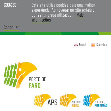
COOKIES
Este site utiliza cookies para uma melhor
experiência. Ao navegar no site estará a
consentir a sua utilização.
Mais
informações
Continuar
English
Castellano