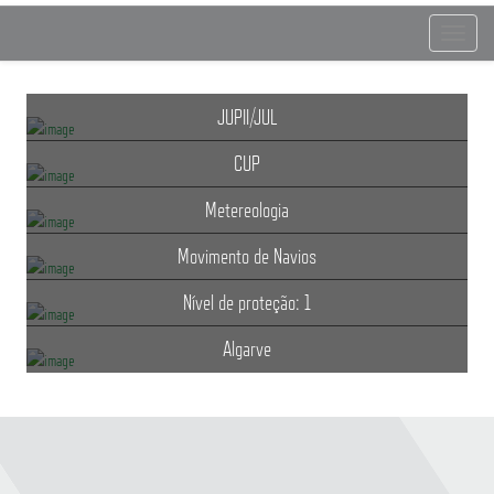
Toggle
navigat
JUPII/JUL
CUP
Metereologia
Movimento de Navios
Nível de proteção: 1
Algarve