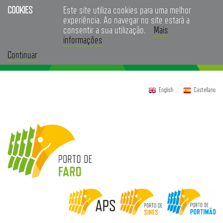
COOKIES
Este site utiliza cookies para uma melhor
experiência. Ao navegar no site estará a
consentir a sua utilização.
Mais
informações
Continuar
English
Castellano