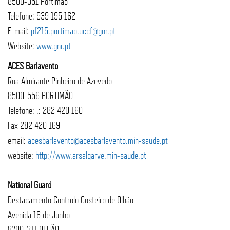
8500-351 Portimão
Telefone: 939 195 162
E-mail:
pf215.portimao.uccf@gnr.pt
Website:
www.gnr.pt
ACES Barlavento
Rua Almirante Pinheiro de Azevedo
8500-556 PORTIMÃO
Telefone: .: 282 420 160
Fax 282 420 169
email:
acesbarlavento@acesbarlavento.min-saude.pt
website:
http://www.arsalgarve.min-saude.pt
National Guard
Destacamento Controlo Costeiro de Olhão
Avenida 16 de Junho
8700-311 OLHÃO