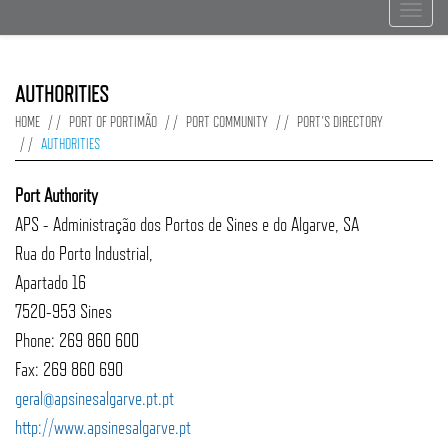
Toggle
navigat
AUTHORITIES
HOME
PORT OF PORTIMÃO
PORT COMMUNITY
PORT'S DIRECTORY
AUTHORITIES
Port Authority
APS - Administração dos Portos de Sines e do Algarve, SA
Rua do Porto Industrial,
Apartado 16
7520-953 Sines
Phone: 269 860 600
Fax: 269 860 690
geral@apsinesalgarve.pt.pt
http://www.apsinesalgarve.pt