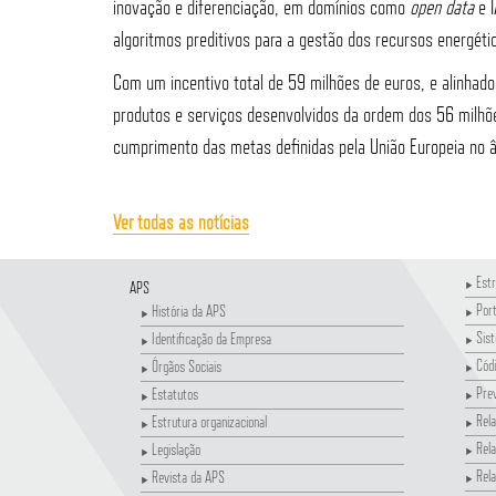
inovação e diferenciação, em domínios como
open data
e I
algoritmos preditivos para a gestão dos recursos energéti
Com um incentivo total de 59 milhões de euros, e alinhad
produtos e serviços desenvolvidos da ordem dos 56 milhõe
cumprimento das metas definidas pela União Europeia no â
Ver todas as notícias
Estr
APS
Por
História da APS
Sis
Identificação da Empresa
Códi
Órgãos Sociais
Pre
Estatutos
Rela
Estrutura organizacional
Rela
Legislação
Rela
Revista da APS