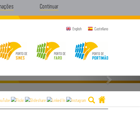
rmações
Continuar
English
Castellano