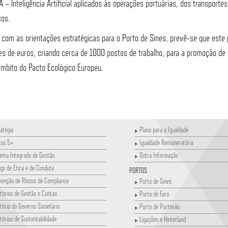
A – Inteligência Artificial aplicados às operações portuárias, dos transportes
cos.
o com as orientações estratégicas para o Porto de Sines, prevê-se que est
s de euros, criando cerca de 1000 postos de trabalho, para a promoção de 
mbito do Pacto Ecológico Europeu.
atégia
Plano para a Igualdade
tos 5+
Igualdade Remuneratória
tema Integrado de Gestão
Outra Informação
go de Ética e de Conduta
PORTOS
venção de Riscos de Compliance
Porto de Sines
tórios de Gestão e Contas
Porto de Faro
tório do Governo Societário
Porto de Portimão
tórios de Sustentabilidade
Ligações e Hinterland