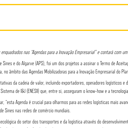
os enquadrados nas “Agendas para a Inovação Empresarial” e contará com um 
e Sines e do Algarve (APS), foi um dos projetos a assinar o Termo de Acei
a, no âmbito das Agendas Mobilizadoras para a Inovação Empresarial do Plan
tativas da cadeia de valor, incluindo exportadores, operadores logísticos 
o Sistema de I&I (ENESII) que, entre si, asseguram o know-how e a tecnolog
r, “esta Agenda é crucial para olharmos para as redes logísticas mais avan
 de Sines nas redes de comércio mundiais.
 ecológica do setor dos transportes e da logística através do desenvolvime