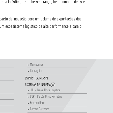
 e da logística
,
5G, Cibersegurança, bem como modelos e
e pacto de inovação gere um volume de exportações dos
um ecossistema logístico de alta performance e para o
Mercadorias
Passageiros
ESTATÍSTICA MENSAL
SISTEMAS DE INFORMAÇÃO
JUL - Janela Única Logística
CUP - Cartão Único Portuário
Express Gate
Correio Eletrónico