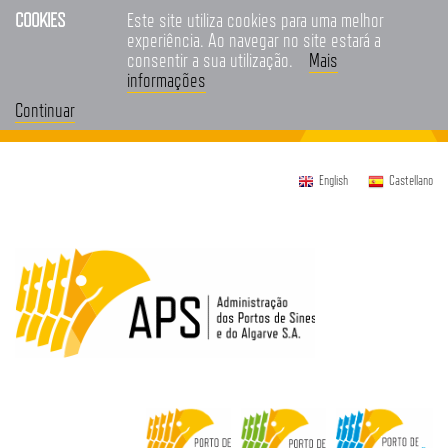
COOKIES
Este site utiliza cookies para uma melhor
experiência. Ao navegar no site estará a
consentir a sua utilização.
Mais
informações
Continuar
English
Castellano