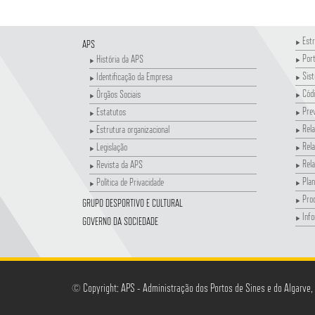
Estr
APS
Por
História da APS
Sis
Identificação da Empresa
Códi
Órgãos Sociais
Pre
Estatutos
Rela
Estrutura organizacional
Rela
Legislação
Rela
Revista da APS
Plan
Política de Privacidade
Pro
GRUPO DESPORTIVO E CULTURAL
Info
GOVERNO DA SOCIEDADE
© Copyright: APS - Administração dos Portos de Sines e do Algarve,