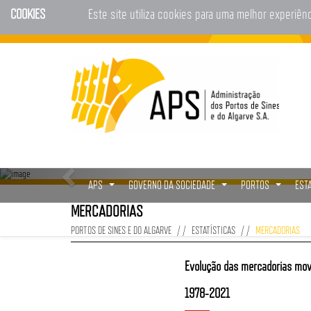
COOKIES
Este site utiliza cookies para uma melhor experiên
APS
GOVERNO DA SOCIEDADE
PORTOS
EST
...
...
...
MERCADORIAS
PORTOS DE SINES E DO ALGARVE
ESTATÍSTICAS
MERCADORIAS
Evolução das mercadorias mov
1978-2021