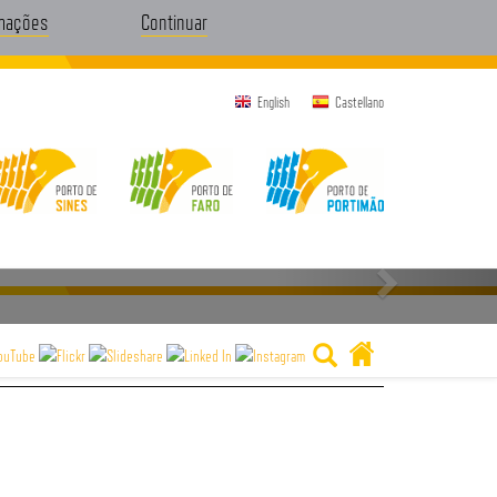
rmações
Continuar
English
Castellano