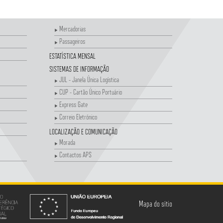
Mercadorias
Passageiros
ESTATÍSTICA MENSAL
SISTEMAS DE INFORMAÇÃO
JUL - Janela Única Logística
CUP - Cartão Único Portuário
Express Gate
Correio Eletrónico
LOCALIZAÇÃO E COMUNICAÇÃO
Morada
Contactos APS
Mapa do sítio