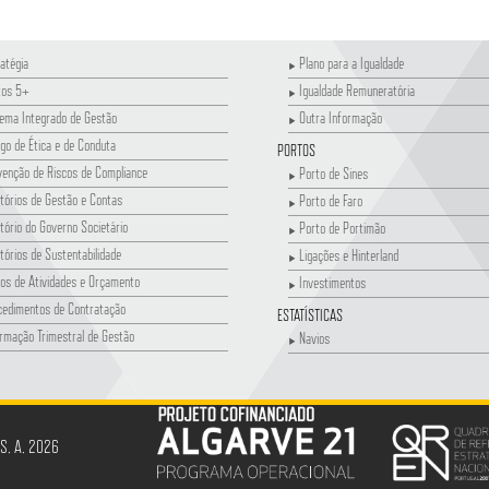
atégia
Plano para a Igualdade
tos 5+
Igualdade Remuneratória
tema Integrado de Gestão
Outra Informação
go de Ética e de Conduta
PORTOS
venção de Riscos de Compliance
Porto de Sines
tórios de Gestão e Contas
Porto de Faro
tório do Governo Societário
Porto de Portimão
tórios de Sustentabilidade
Ligações e Hinterland
os de Atividades e Orçamento
Investimentos
cedimentos de Contratação
ESTATÍSTICAS
rmação Trimestral de Gestão
Navios
 S. A. 2026