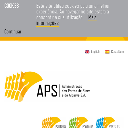
COOKIES
Este site utiliza cookies para uma melhor
experiência. Ao navegar no site estará a
consentir a sua utilização.
Mais
informações
Continuar
English
Castellano