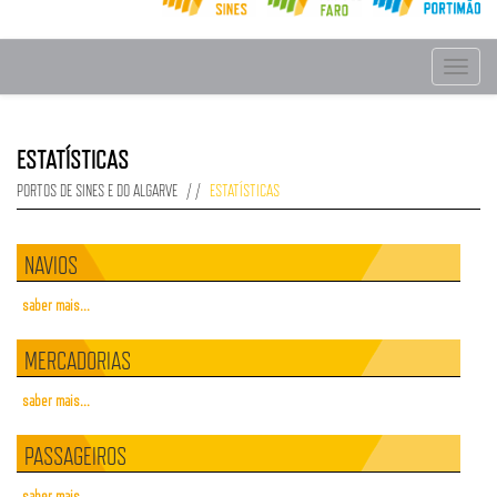
Toggle
navigat
ESTATÍSTICAS
PORTOS DE SINES E DO ALGARVE
ESTATÍSTICAS
NAVIOS
saber mais...
MERCADORIAS
saber mais...
PASSAGEIROS
saber mais...