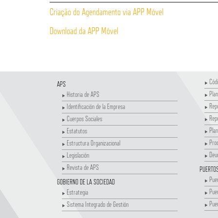
Criação do Agendamento via APP Móvel
Download da APP Móvel
Códi
APS
Plan
Historia de APS
Repo
Identificación de la Empresa
Repo
Cuerpos Sociales
Plan
Estatutos
Proc
Estructura Organizacional
Deu
Legislación
Revista de APS
PUERTO
Puer
GOBIERNO DE LA SOCIEDAD
Puer
Estrategia
Pue
Sistema Integrado de Gestión