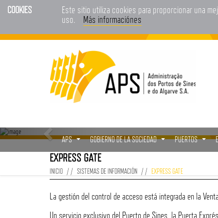
COOKIES
Este sitio utiliza cookies para proporcionar una me
uso.
Más informaciónes
APS
GOBIERNO DE LA SOCIEDAD
PUERTOS
...
...
...
EXPRESS GATE
INICIO
SISTEMAS DE INFORMACIÓN
EXPRESS GATE
La gestión del control de acceso está integrada en la Venta
Un servicio exclusivo del Puerto de Sines, la Puerta Exprés