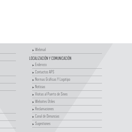
Webmail
LOCALIZACIÓN Y COMUNICACIÓN
Enderezo
Contactos APS
Normas Gráficas Y Logotipo
Notícias
Visitas al Puerto de Sines
Websites Útiles
Reclamaciones
Canal de Denuncias
Sugestiones