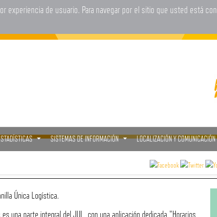
jor experiencia de usuario. Para navegar por el sitio que usted está co
ESTADÍSTICAS
SISTEMAS DE INFORMACIÓN
LOCALIZACIÓN Y COMUNICACIÓN
...
...
nilla Única Logística.
 es una parte integral del JUL, con una aplicación dedicada "Horarios