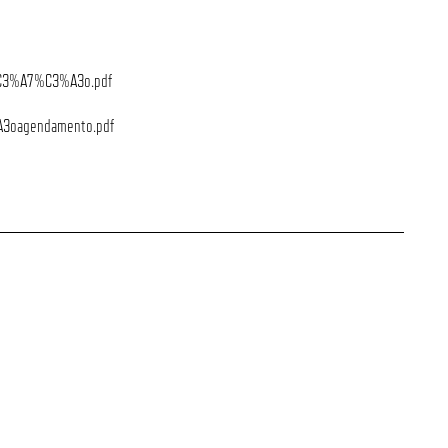
%C3%A7%C3%A3o.pdf
3oagendamento.pdf