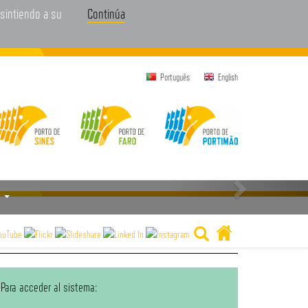
nsintiendo a su
Continúa
Português
English
...
Para acceder al sistema: