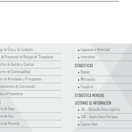
go de Ética y de Conducta
Ligaciones e Hinterland
 de Prevención de Riesgos de “Compliance”
Inversiónes
rtes de Gestión y Cuentas
ESTADÍSTICAS
rtes de Sustentabilidad
Buques
es de Actividades y Presupuesto
Mercancías
edimientos de Contratación
Pasajeros
das a Proveedores
ESTADÍSTICA MENSUAL
S
SISTEMAS DE INFORMACIÓN
to de Sines
JUL - Ventanilla Única Logística
to de Faro
CUP - Tarjeta Única Portuaria
rto de Portimão
Express Gate