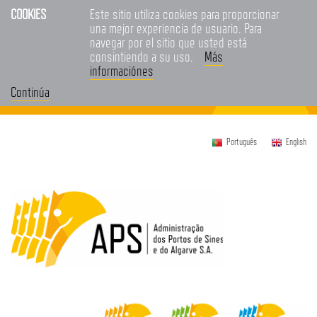
COOKIES
Este sitio utiliza cookies para proporcionar
una mejor experiencia de usuario. Para
navegar por el sitio que usted está
consintiendo a su uso.
Más
informaciónes
Continúa
Português
English