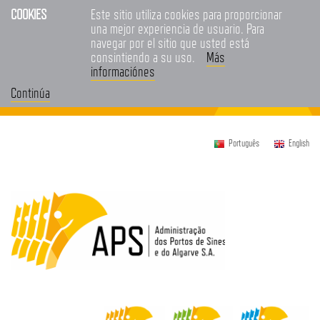
COOKIES
Este sitio utiliza cookies para proporcionar
una mejor experiencia de usuario. Para
navegar por el sitio que usted está
consintiendo a su uso.
Más
informaciónes
Continúa
Português
English