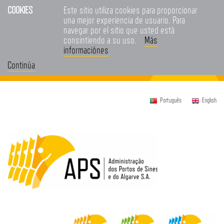
COOKIES
Este sitio utiliza cookies para proporcionar
una mejor experiencia de usuario. Para
navegar por el sitio que usted está
consintiendo a su uso.
Más
informaciónes
Continúa
Português
English