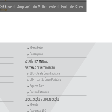
3ª Fase de Ampliação do Molhe Leste do Porto de Sines
Mercadorias
Passageiros
ESTATÍSTICA MENSAL
SISTEMAS DE INFORMAÇÃO
JUL - Janela Única Logística
CUP - Cartão Único Portuário
Express Gate
Correio Eletrónico
LOCALIZAÇÃO E COMUNICAÇÃO
Morada
Contactos APS