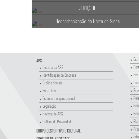
JUPII/JUL
Descarbonização do Porto de Sines
Estr
APS
Por
História da APS
Sis
Identificação da Empresa
Códi
Órgãos Sociais
Pre
Estatutos
Rela
Estrutura organizacional
Rela
Legislação
Rela
Revista da APS
Plan
Política de Privacidade
Pro
GRUPO DESPORTIVO E CULTURAL
Info
GOVERNO DA SOCIEDADE