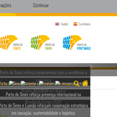
rmações
Continuar
English
Castellano
Porto de Sines reforça compromisso com a excelência e
segurança
Porto de Sines presente na cerimónia de encerramento do
Projeto NEXOMAR em Huelva
Porto de Sines reforça presença internacional na
Breakbulk Europe 2026
Porto de Sines e Luanda reforçam cooperação estratégica
em inovação, sustentabilidade e logística