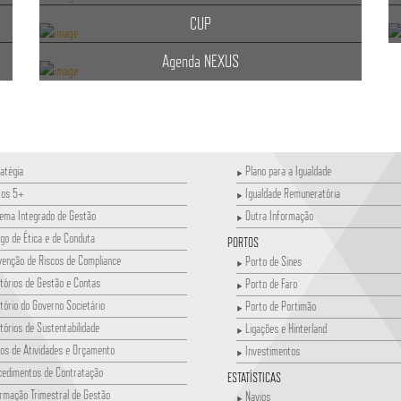
CUP
Agenda NEXUS
atégia
Plano para a Igualdade
tos 5+
Igualdade Remuneratória
tema Integrado de Gestão
Outra Informação
go de Ética e de Conduta
PORTOS
venção de Riscos de Compliance
Porto de Sines
tórios de Gestão e Contas
Porto de Faro
tório do Governo Societário
Porto de Portimão
tórios de Sustentabilidade
Ligações e Hinterland
os de Atividades e Orçamento
Investimentos
cedimentos de Contratação
ESTATÍSTICAS
rmação Trimestral de Gestão
Navios