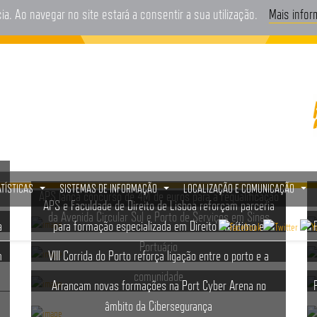
cia. Ao navegar no site estará a consentir a sua utilização.
Mais info
ATÍSTICAS
SISTEMAS DE INFORMAÇÃO
LOCALIZAÇÃO E COMUNICAÇÃO
APS lança concurso de 4M de euros para a requalificação
...
...
...
APS e Faculdade de Direito de Lisboa reforçam parceria
da Avenida Circular Sul e Porto de Serviços em Sines
a
para formação especializada em Direito Marítimo e
Portuário
m
VIII Corrida do Porto reforça ligação entre o porto e a
comunidade
Arrancam novas formações na Port Cyber Arena no
âmbito da Cibersegurança